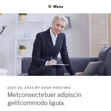
Skip
Menu
to
content
POSTED
JULY 12, 2021
BY
SOUD HOSTING
ON
Metconsectetuer adipiscin
gelitcommodo ligula.