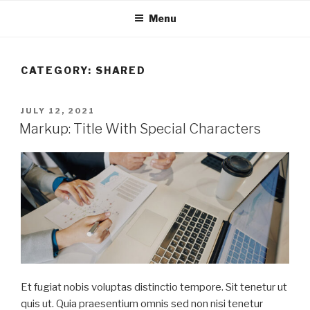
Skip
Menu
to
content
CATEGORY:
SHARED
POSTED
JULY 12, 2021
ON
Markup: Title With Special Characters
Et fugiat nobis voluptas distinctio tempore. Sit tenetur ut
quis ut. Quia praesentium omnis sed non nisi tenetur