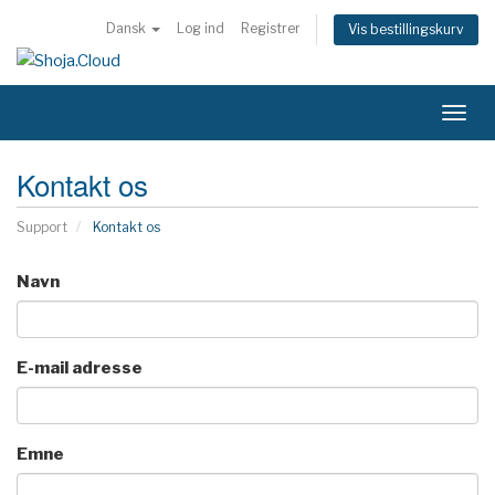
Dansk
Log ind
Registrer
Vis bestillingskurv
Skift
navig
Kontakt os
Support
Kontakt os
Navn
E-mail adresse
Emne