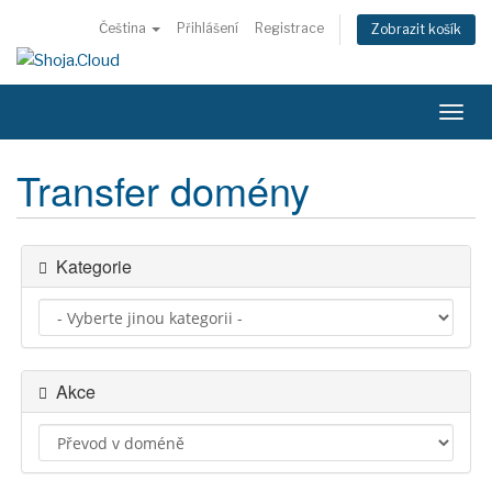
Čeština
Přihlášení
Registrace
Zobrazit košík
Přep
navig
Transfer domény
Kategorie
Akce